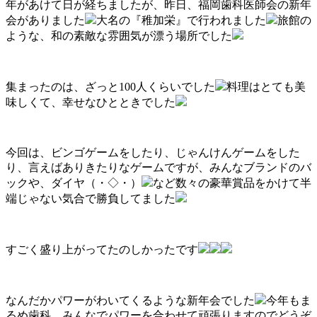
年があけて日が経ちましたが、昨日、福岡歯科医師会の新年
会がありました
大名の『稚加栄』で行われました
旅館の
ような、和の素敵な雰囲気が漂う場所でした
集まったのは、ざっと100人くらいでした
料理はとても美
味しくて、幸せなひとときでした
今回は、ビンゴゲームをしたり、じゃんけんゲームをした
り、言えばありきたりなゲームですが、みんなブランドのバ
ックや、ダイヤ（・◇・）
など数々の豪華賞品をかけて半
端じゃない気合で勝負してました
すごく盛り上がってたのしかったです
なんだかパワーがわいてくるような新年会でした
今年もま
るめ歯科、みんなでパワーを合わせて頑張りますのでどうぞ