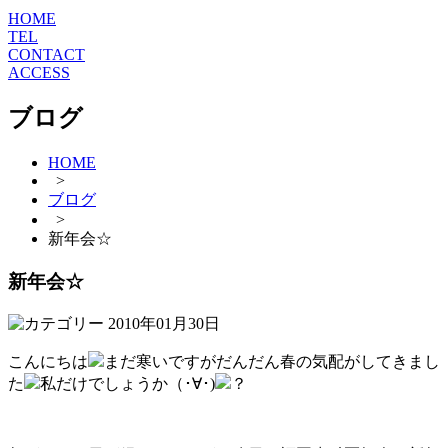
HOME
TEL
CONTACT
ACCESS
ブログ
HOME
>
ブログ
>
新年会☆
新年会☆
2010年01月30日
こんにちは
まだ寒いですがだんだん春の気配がしてきまし
た
私だけでしょうか（･∀･)
？