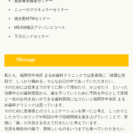
最新審美修復セミナー
ニューロマスキュラーセミナー
徳永塾MTMセミナー
MEAW矯正アドバンスコース
下川エンドセミナー
Message
私たち、福岡市中央区 まるめ歯科クリニックでは患者様に「綺麗な笑
顔で、しっかり噛める」そんなお口の中であっていただきたい。
そのためには従来までのすぐに削って埋めたり、かぶせたり といった
治療中心の歯科医院から、歯を守っていくために予防を中心として皆様
と一生のお付き合いができる歯科医院になりたいと福岡市中央区 まる
め歯科クリニックは思っています。
そのために患者様とのコミュニケーションを第一にと考え、しっかりと
したカウンセリングや対話の中で信頼関係を築き上げていくことで、皆
様に「歯」の大切さを伝えて行きたいと考えています。
生涯を御自分の歯で、美味しいものをいつまでも食べていただきたい、