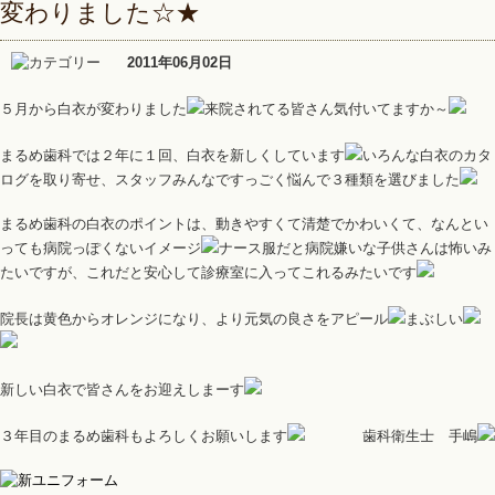
変わりました☆★
2011年06月02日
５月から白衣が変わりました
来院されてる皆さん気付いてますか～
まるめ歯科では２年に１回、白衣を新しくしています
いろんな白衣のカタ
ログを取り寄せ、スタッフみんなですっごく悩んで３種類を選びました
まるめ歯科の白衣のポイントは、動きやすくて清楚でかわいくて、なんとい
っても病院っぽくないイメージ
ナース服だと病院嫌いな子供さんは怖いみ
たいですが、これだと安心して診療室に入ってこれるみたいです
院長は黄色からオレンジになり、より元気の良さをアピール
まぶしい
新しい白衣で皆さんをお迎えしまーす
３年目のまるめ歯科もよろしくお願いします
歯科衛生士 手嶋