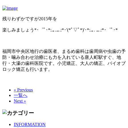
残りわずかですが2015年を
楽しみましょう*･゜ﾟ･*:.｡..｡.:*･'(*ﾟ▽ﾟ*)'･*:.｡. .｡.:*･゜ﾟ･*
福岡市中央区地行の歯医者、まるめ歯科は歯周病や虫歯の予
防・噛み合わせ治療にも力を入れている唐人町駅すぐ、地
行・大濠の歯科医院です。小児矯正、大人の矯正、バイオブ
ロック矯正も行います。
« Previous
一覧へ
Next »
INFORMATION