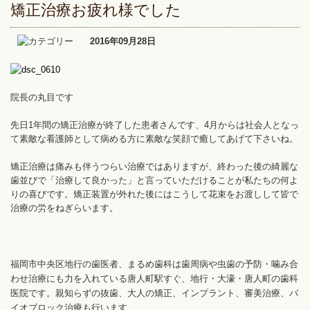
矯正治療お疲れ様でした
2016年09月28日
院長の丸目です
先日1年間の矯正治療が終了した患者さんです、4月からは社会人となっ
て素敵な看護師として病める方に素敵な笑顔で癒してあげて下さいね。
矯正治療は痛みも伴うつらい治療ではありますが、終わった後の綺麗な
歯並びで「治療して良かった」と言っていただけることが私たちの何よ
りの喜びです。矯正装置が外れた後にはこうして花束をお渡しして皆で
治療の労をねぎらいます。
福岡市中央区地行の歯医者、まるめ歯科は歯周病や虫歯の予防・噛み合
わせ治療にも力を入れている唐人町駅すぐ、地行・大濠・唐人町の歯科
医院です。親知らずの抜歯、大人の矯正、インプラント、審美治療、バ
イオブロック治療も行います