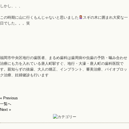
しかし、、、
この時期に山に行くもんじゃないと思いました
スギの木に囲まれ大変な一
日でした。。。笑
福岡市中央区地行の歯医者、まるめ歯科は歯周病や虫歯の予防・噛み合わせ
治療にも力を入れている唐人町駅すぐ、地行・大濠・唐人町の歯科医院で
す。親知らずの抜歯、大人の矯正、インプラント、審美治療、バイオブロッ
ク治療、妊婦健診も行います
« Previous
一覧へ
Next »