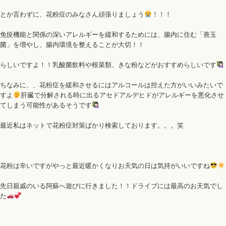
とか言わずに、花粉症のみなさん頑張りましょう
！！！
免疫機能と関係の深いアレルギーを緩和するためには、腸内に住む「善玉
菌」を増やし、腸内環境を整えることが大切！！
らしいですよ！！乳酸菌飲料や根菜類、きな粉などがおすすめらしいです
ちなみに、、花粉症を緩和させるにはアルコールは控えた方がいいみたいで
すよ
肝臓で分解される時に出るアセドアルデヒドがアレルギーを悪化させ
てしまう可能性があるそうです
最近私はネットで花粉症対策ばかり検索しております。。。笑
花粉は辛いですがやっと最近暖かくなりお天気の日は気持がいいですね
先日親戚のいる阿蘇へ遊びに行きました！！ドライブには最高のお天気でし
た