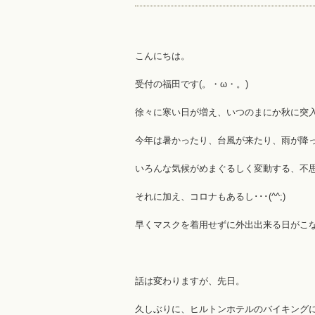
こんにちは。
受付の福田です(。・ω・。)
徐々に寒い日が増え、いつのまにか秋に突入
今年は暑かったり、台風が来たり、雨が降っ
いろんな気候がめまぐるしく変動する、不
それに加え、コロナもあるし･･･(^^;)
早くマスクを着用せずに外出出来る日がこない
話は変わりますが、先日。
久しぶりに、ヒルトンホテルのバイキングに行き