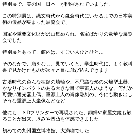
特別展で、美の国 日本 が開催されていました。
この特別展は、縄文時代から鎌倉時代にいたるまでの日本美
術の優品が集まった展覧会で、
国宝や重要文化財が沢山集められ、名宝ばかりの豪華な展覧
会でした
特別展とあって、館内は、すごい人ひとひと…
そのなかで、順をなし、見ていくと、学生時代に、よく教科
書で見かけたものが次々と目に飛び込んできます
古墳時代の色んな種類の埴輪や、不思議な形の火焔型土器、
かなりインパクトのある大きな目で宇宙人のような、何だか
可愛い遮光器土偶、重源上人の肖像彫刻の、今にも動き出し
そうな重源上人坐像などなど
他にも、３Ⅾプリンターで再現された、銅鐸や家屋文鏡も触
ることが出来、厚みや凹凸を体感できました
初めての九州国立博物館、大満喫でした