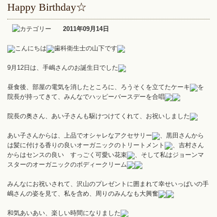
Happy Birthday☆
2011年09月14日
こんにちは
歯科衛生士の山下です
9月12日は、手嶋さんのお誕生日でした
昼食後、部屋の電気を消したところに、ろうそくを立てたケーキ
を
院長が持ってきて、みんなでハッピーバースデーを合唱
院長の奥さん、あい子さんも駆けつけてくれて、お祝いしました
あい子さんからは、上品でオシャレなアクセサリー
、黒田さんから
は髪に付ける香りの良いオーガニックのトリートメント
、吉村さん
からはセンスの良い すっごく可愛い花束
、そして私はジョーンマ
スターのオーガニックのボディークリーム
みんなにお祝いされて、沢山のプレゼントに囲まれて幸せいっぱいの手
嶋さんの姿を見て、私を含め、周りのみんなも大興奮
和気あいあい、楽しい時間になりました