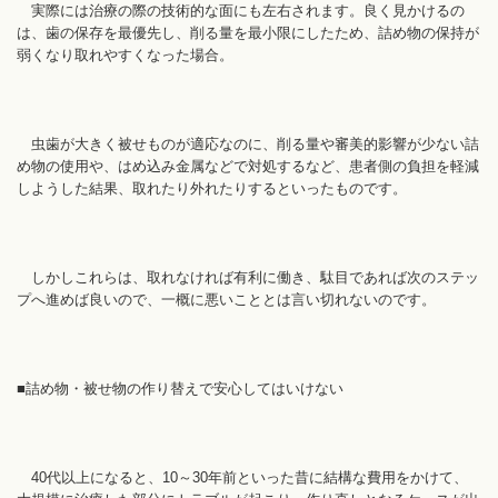
実際には治療の際の技術的な面にも左右されます。良く見かけるの
は、歯の保存を最優先し、削る量を最小限にしたため、詰め物の保持が
弱くなり取れやすくなった場合。
虫歯が大きく被せものが適応なのに、削る量や審美的影響が少ない詰
め物の使用や、はめ込み金属などで対処するなど、患者側の負担を軽減
しようした結果、取れたり外れたりするといったものです。
しかしこれらは、取れなければ有利に働き、駄目であれば次のステッ
プへ進めば良いので、一概に悪いこととは言い切れないのです。
■詰め物・被せ物の作り替えで安心してはいけない
40代以上になると、10～30年前といった昔に結構な費用をかけて、