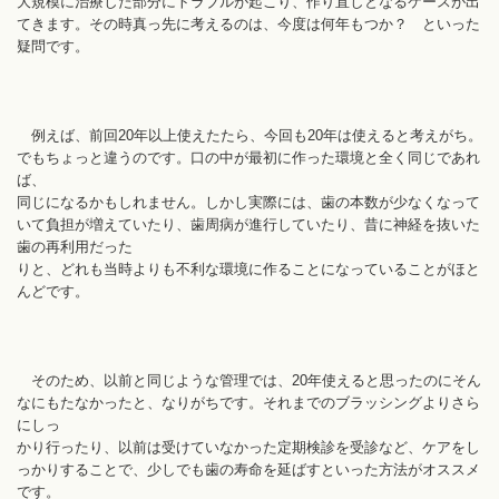
大規模に治療した部分にトラブルが起こり、作り直しとなるケースが出
てきます。その時真っ先に考えるのは、今度は何年もつか？ といった
疑問です。
例えば、前回20年以上使えたたら、今回も20年は使えると考えがち。
でもちょっと違うのです。口の中が最初に作った環境と全く同じであれ
ば、
同じになるかもしれません。しかし実際には、歯の本数が少なくなって
いて負担が増えていたり、歯周病が進行していたり、昔に神経を抜いた
歯の再利用だった
りと、どれも当時よりも不利な環境に作ることになっていることがほと
んどです。
そのため、以前と同じような管理では、20年使えると思ったのにそん
なにもたなかったと、なりがちです。それまでのブラッシングよりさら
にしっ
かり行ったり、以前は受けていなかった定期検診を受診など、ケアをし
っかりすることで、少しでも歯の寿命を延ばすといった方法がオススメ
です。