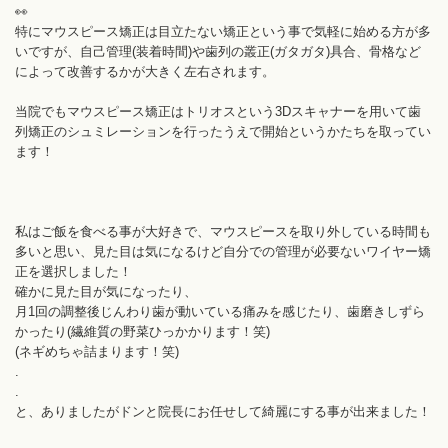
👀
特にマウスピース矯正は目立たない矯正という事で気軽に始める方が多
いですが、自己管理(装着時間)や歯列の叢正(ガタガタ)具合、骨格など
によって改善するかが大きく左右されます。
当院でもマウスピース矯正はトリオスという3Dスキャナーを用いて歯
列矯正のシュミレーションを行ったうえで開始というかたちを取ってい
ます！
私はご飯を食べる事が大好きで、マウスピースを取り外している時間も
多いと思い、見た目は気になるけど自分での管理が必要ないワイヤー矯
正を選択しました！
確かに見た目が気になったり、
月1回の調整後じんわり歯が動いている痛みを感じたり、歯磨きしずら
かったり(繊維質の野菜ひっかかります！笑)
(ネギめちゃ詰まります！笑)
.
.
と、ありましたがドンと院長にお任せして綺麗にする事が出来ました！