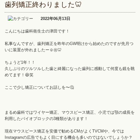
歯列矯正終わりました🦷
2022年06月13日
こんにちは歯科衛生士の津田です！
私事なんですが、歯列矯正を昨年のGW明けから始めたのですが先月つ
いに装置が外れましたー☺️㊗️🦷
ちょうど1年！！
久しぶりのツルツルした歯と綺麗になった歯列に感動して何度も鏡を眺
めてます！😆笑
ここで少し矯正についてお話しを〜🤔
まるめ歯科ではワイヤー矯正、マウスピース矯正、小児では顎の成長を
利用したバイオブロックの3種類があります！
現在マウスピース矯正を安価で勧めるCMがよくTVCMや、今では
Instagramの広告でもよく目にする機会も多いのではないでしょうか？